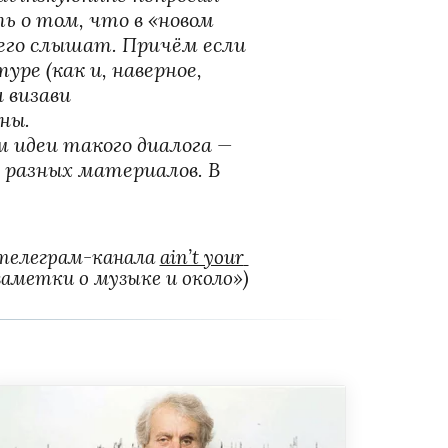
 о том, что в «новом 
 его слышат. Причём если 
ре (как и, наверное, 
визави 

ы. 

Но над подборкой они работали вместе с куратором рубрики и автором идеи такого диалога — 
 разных материалов. В 
телеграм-канала 
ain’t your 
заметки о музыке и около»)