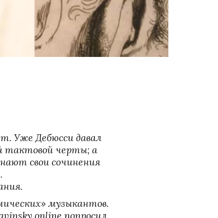
. Уже Дебюсси давал 
й тактовой черты; а 
нают свои сочинения 
 

ания.
мических» музыкантов. 
insky.online попросил 