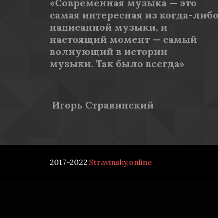
«Современная музыка — это 
самая интересная из когда-либо
написанной музыки, и 
настоящий момент — самый 
волнующий в истории 
музыки. Так было всегда»
 Игорь Стравинский
2017-2022 
­Stravinsky.online