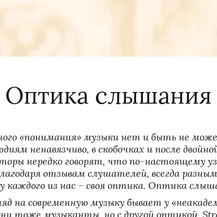
­О­
птика слышания
ого «понимания» музыки нет и быть не может
диям ненавязчиво, в скобочках и после двойно
торы нередко говорят, что по-настоящему уз
лагодаря отзывам слушателей, всегда разным.
 у каждого из нас – своя оптика. Оптика слыш
ляд на современную музыку бывает у «неакаде
и тоже музыканты, но с другой оптикой. Strav