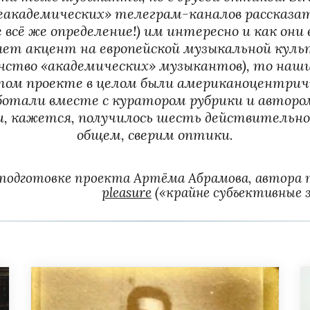
еакадемических» телеграм-каналов рассказать
 всё же определение!) им интересно и как они
лает акцент на европейской музыкальной культу
ство «академических» музыкантов), то наши 
том проекте в целом были американоцентричн
 и, кажется, получилось шесть действительно
общем, сверим оптики.
в подготовке проекта Артёма Абрамова, автора 
pleasure
 («крайне субъективные 