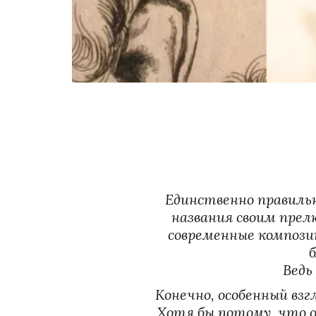
Единственно правильн
названия своим прелю
современные компози
б
Ведь
Конечно, особенный взг
Хотя бы потому, что он