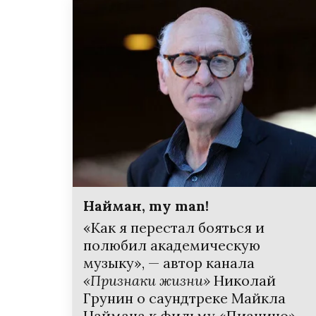
Найман, my man!
«Как я перестал бояться и
полюбил академическую
музыку», — автор канала
«Признаки жизни»
Николай
Грунин о саундтреке Майкла
Наймана к фильму «Пианино»