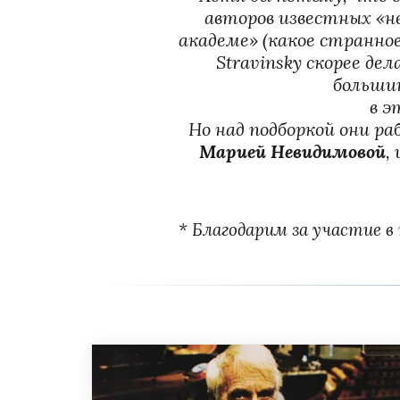
авторов известных «н
академе» (какое странное
Stravinsky скорее де
большин
в э
Марией Невидимовой
,
* Благодарим за участие 