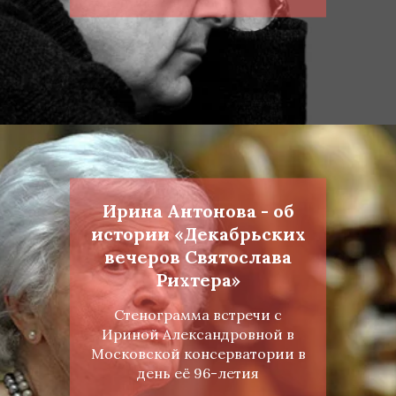
Ирина Антонова - об
истории «Декабрьских
вечеров Святослава
Рихтера»
Стенограмма встречи с
Ириной Александровной в
Московской консерватории в
день её 96-летия