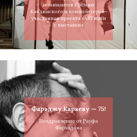
номинантов Премии
Кандинского и композиторов-
участников проекта «ARTинки
с выставки»
Фараджу Караеву — 75!
Поздравление от Рауфа
Фархадова