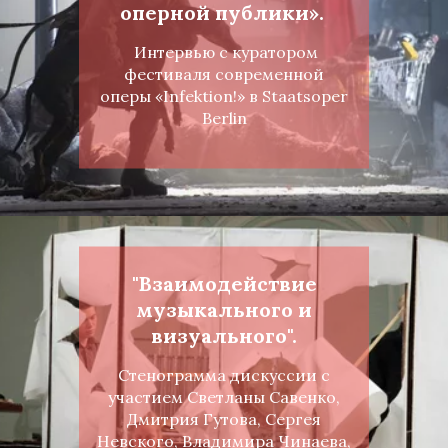
оперной публики».
Интервью с куратором
фестиваля современной
оперы «Infektion!» в Staatsoper
Berlin
"Взаимодействие
музыкального и
визуального".
Стенограмма дискуссии с
участием Светланы Савенко,
Дмитрия Гутова, Сергея
Невского, Владимира Чинаева,