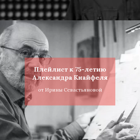
Плейлист к 75-летию
Александра Кнайфеля
от И
рины Севастьяновой