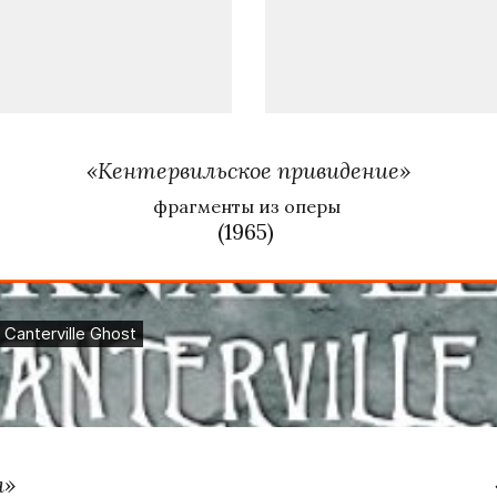
«
Кентервильское привидение
»
фрагменты из оперы
(1965)
а»