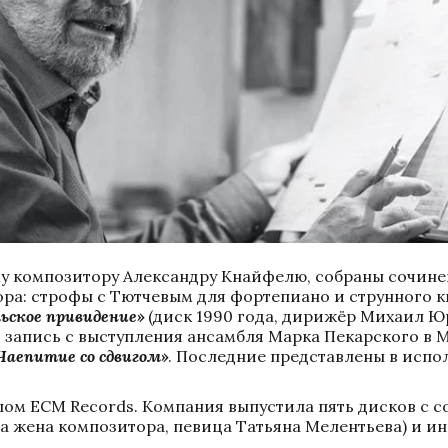
у композитору Александру Кнайфелю, собраны сочинен
ра: строфы с Тютчевым для фортепиано и струнного к
ьское привидение»
 (диск 1990 года, дирижёр Михаил Юр
, запись с выступления ансамбля Марка Пекарского в 
Чаепитие со сдвигом»
. Последние представлены в испо
ом ECM Records. Компания выпустила пять дисков с с
ла жена композитора, певица Татьяна Мелентьева) и и