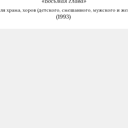
«Восьмая глава»
для храма, хоров (детского, смешанного, мужского и ж
(1993)