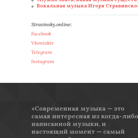
Вокальная музыка 
Игоря Стравинског
Stravinsky.online: 
Facebook
Vkontakte
Telegram
Instagram
«Современная музыка — это 
самая интересная из когда-либо
написанной музыки, и 
настоящий момент — самый 