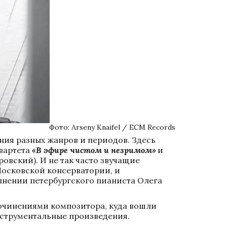
Фото: Arseny Knaifel / ECM Records
ия разных жанров и периодов. Здесь 
вартета 
«В эфире чистом и незримом»
 и 
овский). И не так часто звучащие 
Московской консерватории, и 
лнении петербургского пианиста Олега 
очинениями композитора, куда вошли 
нструментальные произведения.