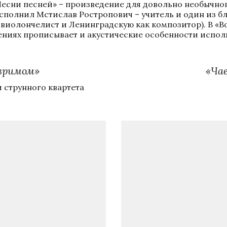
Песни песней» – произведение для довольно необычного
сполнил Мстислав Ростропович – учитель и один из б
виолончелист и Ленинградскую как композитор). В «Во
ениях прописывает и акустические особенности испол
езримом»
«Чае
 струнного квартета