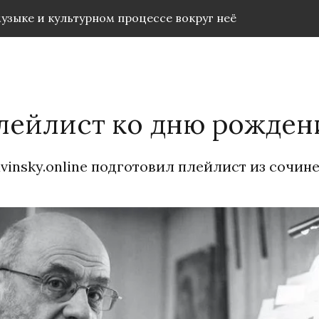
музыке и культурном процессе вокруг неё
лейлист ко дню рожден
avinsky.online подготовил плейлист из сочи