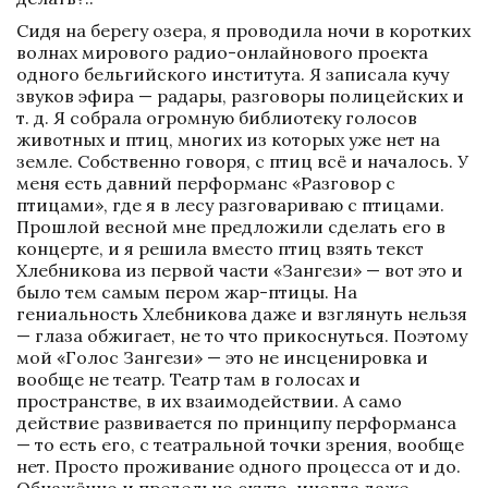
Сидя на берегу озера, я проводила ночи в коротких 
волнах мирового радио-онлайнового проекта 
одного бельгийского института. Я записала кучу 
звуков эфира — радары, разговоры полицейских и 
т. д. Я собрала огромную библиотеку голосов 
животных и птиц, многих из которых уже нет на 
земле. Собственно говоря, с птиц всё и началось. У 
меня есть давний перформанс «Разговор с 
птицами», где я в лесу разговариваю с птицами. 
Прошлой весной мне предложили сделать его в 
концерте, и я решила вместо птиц взять текст 
Хлебникова из первой части «Зангези» — вот это и 
было тем самым пером жар-птицы. На 
гениальность Хлебникова даже и взглянуть нельзя 
— глаза обжигает, не то что прикоснуться. Поэтому 
мой «Голос Зангези» — это не инсценировка и 
вообще не театр. Театр там в голосах и 
пространстве, в их взаимодействии. А само 
действие развивается по принципу перформанса 
— то есть его, с театральной точки зрения, вообще 
нет. Просто проживание одного процесса от и до. 