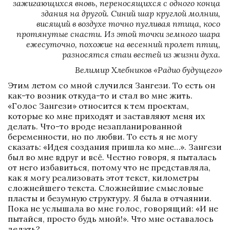
зажигающихся вновь, переносящихся с одного конца 
здания на другой. Синий шар круглой молнии, 
висящий в воздухе точно пугливая птица, косо 
протянутые снасти. Из этой точки земного шара 
ежесуточно, похожие на весенний пролет птиц, 
разносятся стаи вестей из жизни духа. 
Велимир Хлебников «Радио будущего»
Этим летом со мной случился Зангези. То есть он 
как-то возник откуда-то и стал во мне жить. 
«Голос Зангези» относится к тем проектам, 
которые ко мне приходят и заставляют меня их 
делать. Что-то вроде незапланированной 
беременности, но по любви. То есть я не могу 
сказать: «Идея создания пришла ко мне…». Зангези 
был во мне вдруг и всё. Честно говоря, я пыталась 
от него избавиться, потому что не представляла, 
как я могу реализовать этот текст, километры 
сложнейшего текста. Сложнейшие смысловые 
пласты и безумную структуру. Я была в отчаянии. 
Пока не услышала во мне голос, говорящий: «И не 
пытайся, просто будь мной!». Что мне оставалось 
делать?.. 