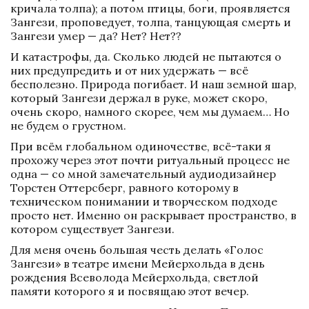
кричала толпа); а потом птицы, боги, проявляется 
Зангези, проповедует, толпа, танцующая смерть и 
Зангези умер — да? Нет? Нет??
И катастрофы, да. Сколько людей не пытаются о 
них предупредить и от них удержать — всё 
бесполезно. Природа погибает. И наш земной шар, 
который Зангези держал в руке, может скоро, 
очень скоро, намного скорее, чем мы думаем… Но 
не будем о грустном. 
При всём глобальном одиночестве, всё-таки я 
прохожу через этот почти ритуальный процесс не 
одна — со мной замечательный аудиодизайнер 
Торстен Оттерсберг, равного которому в 
техническом понимании и творческом подходе 
просто нет. Именно он раскрывает пространство, в 
котором существует Зангези. 
Для меня очень большая честь делать «Голос 
Зангези» в театре имени Мейерхольда в день 
рождения Всеволода Мейерхольда, светлой 
памяти которого я и посвящаю этот вечер.