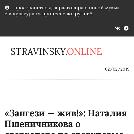
пространство для разговора о новой музык
е и культурном процессе вокруг неё
STRAVINSKY.
ONLINE
02/02/2019
«Зангези 
—
 жив!»: Наталия 
Пшеничникова о 