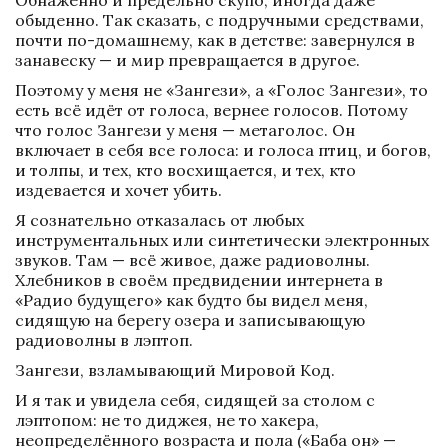
Обнажённо и предельно скупо, иногда даже 
обыденно. Так сказать, с подручными средствами, 
почти по-домашнему, как в детстве: завернулся в 
занавеску — и мир превращается в другое. 
Поэтому у меня не «Зангези», а «Голос Зангези», то 
есть всё идёт от голоса, вернее голосов. Потому 
что голос Зангези у меня — метаголос. Он 
включает в себя все голоса: и голоса птиц, и богов, 
и толпы, и тех, кто восхищается, и тех, кто 
издевается и хочет убить. 
Я сознательно отказалась от любых 
инструментальных или синтетически электронных 
звуков. Там — всё живое, даже радиоволны. 
Хлебников в своём предвидении интернета в 
«Радио будущего» как будто бы видел меня, 
сидящую на берегу озера и записывающую 
радиоволны в лэптоп. 
Зангези, взламывающий Мировой Код. 
И я так и увидела себя, сидящей за столом с 
лэптопом: не то диджея, не то хакера, 
неопределённого возраста и пола («Баба он» — 