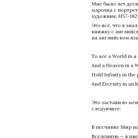
Мне было лет дес
марочка с портрет
художник, H57-1827
Это всё, что я зна
книжку с английск
на английском язы
То see a World in a
And a Heaven in a W
Hold Infinity in the
And Eternity in an 
Это заставило мен
следующее: 
В песчинке Мир на
Вселенную — в цве