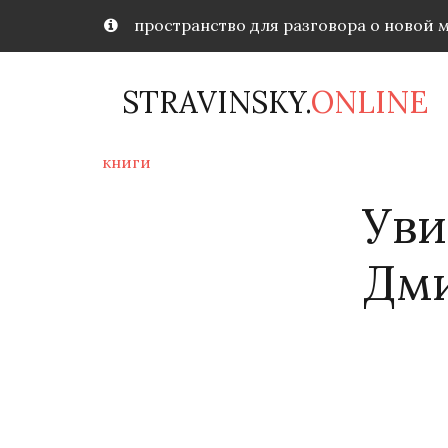
пространство для разговора о новой 
STRAVINSKY.
ONLINE
книги
Уви
Дми