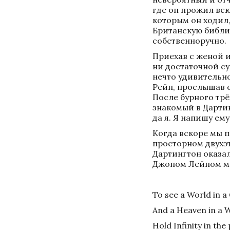
где он прожил всю
которым он ходил,
Британскую библио
собственноручно. 
Приехав с женой и
ни достаточной су
нечто удивительно
Рейн, прослышав о
После бурного трёх
знакомый в Дартин
да я. Я напишу ему
Когда вскоре мы 
просторном двухэт
Дартингтон оказал
Джоном Лейном мас
To see a World in a
And a Heaven in a W
Hold Infinity in the