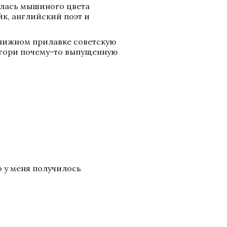
лась мышиного цвета 
к, английский поэт и 
 книжном прилавке советскую 
огори почему-то выпущенную 
 у меня получилось 