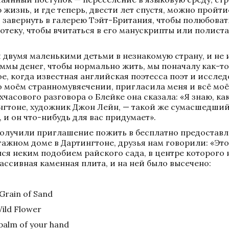
 жизнь, и где теперь, двести лет спустя, можно пройти
 завернуть в галерею Тэйт-Британия, чтобы полюбовать
теку, чтобы вчитаться в его манускрипты или полиста
 двумя маленькими детьми в незнакомую страну, и не 
ммы денег, чтобы нормально жить, мы поначалу как-то
е, когда известная английская поэтесса поэт и иссле
 моём странномувяечении, пригласила меня и всё моё 
часового разговора о Блейке она сказала: «Я знаю, как
гтоне, художник Джон Лейн, — такой же сумасшедший 
, и он что-нибудь для вас придумает». 
получили приглашение пожить в бесплатно предоставле
ажном доме в Дартингтоне, друзья нам говорили: «Это 
ся неким подобием райского сада, в центре которого 
сивная каменная плита, и на ней было высечено:  
 Grain of Sand 
ild Flower 
 palm of your hand 