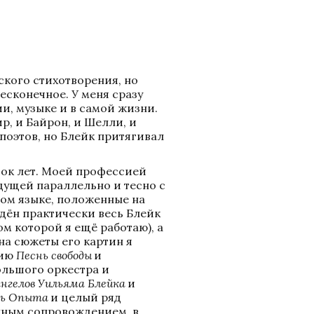
кого стихотворения, но 
есконечное. У меня сразу 
и, музыке и в самой жизни. 
, и Байрон, и Шелли, и 
поэтов, но Блейк притягивал 
ок лет. Моей профессией 
дущей параллельно и тесно с 
ном языке, положенные на 
дён практически весь Блейк 
м которой я ещё работаю), а 
на сюжеты его картин я 
ию 
Песнь свободы
 и 
ольшого оркестра и 
нгелов Уильяма Блейка
 и 
ть Опыта
 и целый ряд 
ным сопровождением, в 