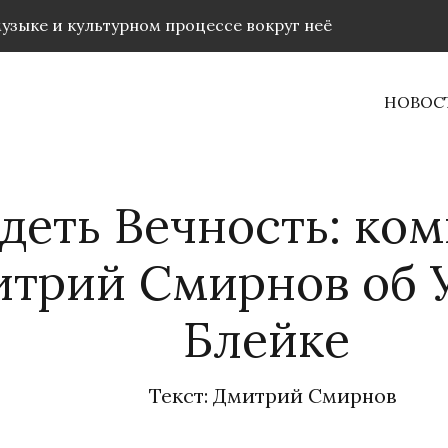
музыке и культурном процессе вокруг неё
НОВОС
деть Вечность: ко
трий Смирнов об 
Блейке
Текст: Дмитрий Смирнов