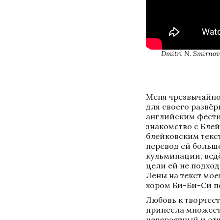
Dmitri N. Smirnov:
Меня чрезвычайно 
для своего развёр
английским фести
знакомство с Блей
блейковским текст
перевод ей больше
кульминации, ведё
цели ей не подхо
Лены на текст мое
хором Би-Би-Си п
Любовь к творчест
принесла множеств
невероятный и отч