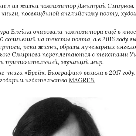
ушёл из жизни композитор Дмитрий Смирнов. 
книги, посвящённой английскому поэту, худож
ура Блейка очаровала композитора ещё в юно
0 сочинений на тексты поэта, а в 2016 году вы
ртоги, реки жизни, образы лучезарных ангел
зыке Смирнова переплетаются с текстами Уи
 и притягательный, звучащий мир. 
е книга 
«
Брейк. Биография
»
 вышла в 2017 году
агодарим издат
ельство 
MAGREB
.