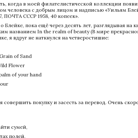
ять, когда в моей филателистической коллекции появи
ом человека с добрым лицом и надписью «Уильям Блей
, ПОЧТА СССР 1958, 40 копеек». 
л о Блейке, пока ещё через десять лет, разглядывая на
им названием In the realm of beauty (В мире прекрасн
ке, я вдруг не наткнулся на четверостишие: 
 Grain of Sand 
ild Flower 
 palm of your hand 
hour 
я совершить покупку и засесть за перевод. Очень скоро
йти сумей, 
тах полей, 