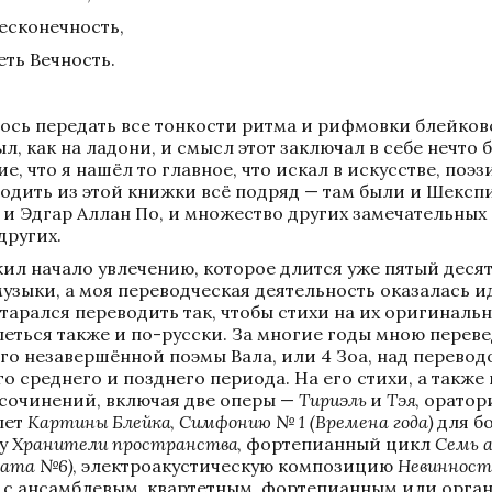
есконечность, 
ть Вечность. 
лось передать все тонкости ритма и рифмовки блейковс
л, как на ладони, и смысл этот заключал в себе нечто б
, что я нашёл то главное, что искал в искусстве, поэзи
водить из этой книжки всё подряд — там были и Шекспир
 и Эдгар Аллан По, и множество других замечательных 
других. 
ил начало увлечению, которое длится уже пятый десят
узыки, а моя переводческая деятельность оказалась и
старался переводить так, чтобы стихи на их оригиналь
петься также и по-русски. За многие годы мною переве
го незавершённой поэмы Вала, или 4 Зоа, над переводо
о среднего и позднего периода. На его стихи, а также 
сочинений, включая две оперы — 
Тириэль
 и 
Тэя
, оратор
ет 
Картины Блейка
, 
Симфонию № 1 (Времена года)
 для б
у 
Хранители пространства
, фортепианный цикл 
Семь а
ната №6)
, электроакустическую композицию 
Невиннос
 с ансамблевым, квартетным, фортепианным или орган