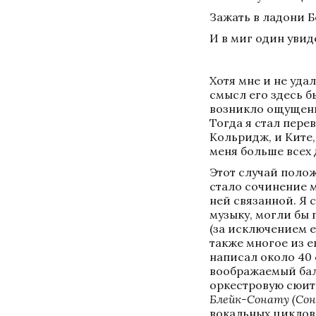
Зажать в ладони Б
И в миг один увиде
Хотя мне и не уда
смысл его здесь бы
возникло ощущение
Тогда я стал пере
Кольридж, и Ките,
меня больше всех 
Этот случай полож
стало сочинение м
ней связанной. Я 
музыку, могли бы 
(за исключением е
также многое из ег
написал около 40 
воображаемый бал
оркестровую сюит
Блейк-Сонату (Со
вокальных циклов