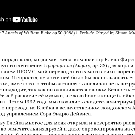
 7 Angels of William Blake op.50 (1988) 1. Prelude. Played by Simon Mul
порадовало, когда моя жена, композитор Елена Фирсова
нутого сочинения 
Прорицание (Augury, op. 38)
 для хора и
валем ПРОМС, мой перевод того самого стихотворения,
ком. Я спросил, не логичней было бы воспользоваться
ом, вместо того чтобы заставлять англичан петь по-рус
 подходит, так как он оканчивается словом Вечность — к
т всё развитие её музыки, а слово hour в конце блейко
дит. Летом 1992 года мы окозались свидетелями триум
го перевода из Блейка в величественном лондонском А
од управлением Сэра Эндрю Дейвиса. 
ву Блейка многое для меня открыла и невероятно расш
о замечательных друзей и даже спровоцировала на са
аянный поступок — переселение в языковую среду, стра