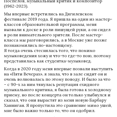
Поспелов, музыкальный критик и композитор 
(1962-2023).
Мы впервые встретились на Дягилевском 
фестивале 2019 года. Я пришла на один из мастер-
классов образовательной программы, меня 
вызвали к доске в роли пишущей руки, а он сидел 
в роли внимательного зрителя. После мастер-
класса мы разговорились, а в Москве уже позже 
познакомились по-настоящему. 

Я тогда очень стеснялась того, что помимо 
музыковедения хожу и что-то где-то пою, поэтому 
представилась как студентка-музыковед.
Когда в 2020 году меня впервые позвали выступить 
на «Пяти Вечерах», я знала, что в зале сидит он и 
очень волновалась по этому поводу. И было за что 
– с 90-х за ним тянулась репутация ехидного 
музыкального критика, я была готова к холодному 
приему, но после концерта он только улыбнулся и 
сказал, что они вырастят из меня новую Барбару 
Ханниган. Я пропустила это сравнение мимо ушей, 
мне было важно только то, что он одобрил.