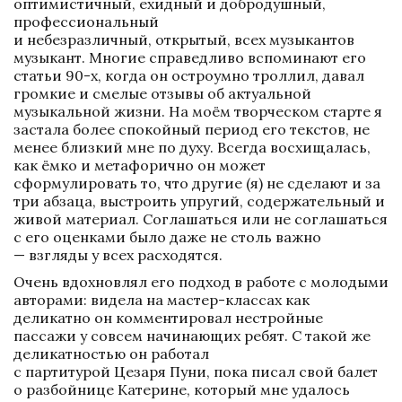
оптимистичный, ехидный и добродушный, 
профессиональный 

и небезразличный, открытый, всех музыкантов 
музыкант. Многие справедливо вспоминают его 
статьи 90-х, когда он остроумно троллил, давал 
громкие и смелые отзывы об актуальной 
музыкальной жизни. На моём творческом старте я 
застала более спокойный период его текстов, не 
менее близкий мне по духу. Всегда восхищалась, 
как ёмко и метафорично он может 
сформулировать то, что другие (я) не сделают и за 
три абзаца, выстроить упругий, содержательный и 
живой материал. Соглашаться или не соглашаться 
с его оценками было даже не столь важно 
— взгляды у всех расходятся.
Очень вдохновлял его подход в работе с молодыми 
авторами: видела на мастер-классах как 
деликатно он комментировал нестройные 
пассажи у совсем начинающих ребят. С такой же 
деликатностью он работал 

с партитурой Цезаря Пуни, пока писал свой балет 
о разбойнице Катерине, который мне удалось 