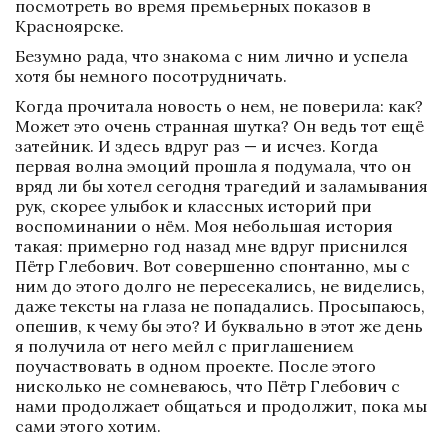
посмотреть во время премьерных показов в 
Красноярске.
Безумно рада, что знакома с ним лично и успела 
хотя бы немного посотрудничать.
Когда прочитала новость о нем, не поверила: как? 
Может это очень странная шутка? Он ведь тот ещё 
затейник. И здесь вдруг раз — и исчез. Когда 
первая волна эмоций прошла я подумала, что он 
вряд ли бы хотел сегодня трагедий и заламывания 
рук, скорее улыбок и классных историй при 
воспоминании о нём. Моя небольшая история 
такая: примерно год назад мне вдруг приснился 
Пётр Глебович. Вот совершенно спонтанно, мы с 
ним до этого долго не пересекались, не виделись, 
даже тексты на глаза не попадались. Просыпаюсь, 
опешив, к чему бы это? И буквально в этот же день 
я получила от него мейл с приглашением 
поучаствовать в одном проекте. После этого 
нисколько не сомневаюсь, что Пётр Глебович с 
нами продолжает общаться и продолжит, пока мы 
сами этого хотим.