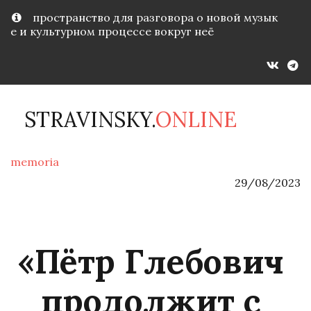
пространство для разговора о новой музык
е и культурном процессе вокруг неё
STRAVINSKY.
ONLINE
memoria
29/08/2023
«Пётр Глебович 
продолжит с 