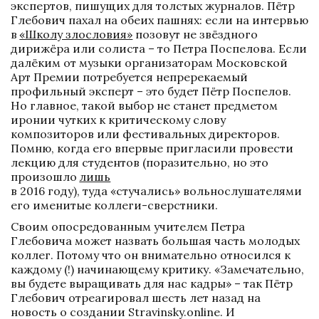
экспертов, пишущих для толстых журналов. Пётр 
Глебович пахал на обеих пашнях: если на интервью 
в 
«Школу злословия»
 позовут не звёздного 
дирижёра или солиста – то Петра Поспелова. Если 
далёким от музыки организаторам Московской 
Арт Премии потребуется непререкаемый 
профильный эксперт – это будет Пётр Поспелов. 
Но главное, такой выбор не станет предметом 
иронии чутких к критическому слову 
композиторов или фестивальных директоров. 
Помню, когда его впервые пригласили провести 
лекцию для студентов (поразительно, но это 
произошло 
лишь
в 2016 году), туда «стучались» вольнослушателями 
его именитые коллеги-сверстники.
Своим опосредованным учителем Петра 
Глебовича может назвать большая часть молодых 
коллег. Потому что он внимательно относился к 
каждому (!) начинающему критику. «Замечательно, 
вы будете выращивать для нас кадры» – так Пётр 
Глебович отреагировал шесть лет назад на 
новость о создании Stravinsky.online. И 