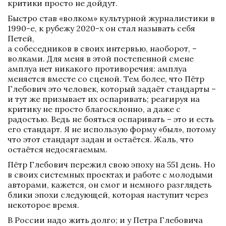
критики просто не дойдут.
Быстро став «волком» культурной журналистики в 
1990-е, к рубежу 2020-х он стал называть себя 
Петей, 

а собеседников в своих интервью, наоборот, – 
волками. Для меня в этой постепенной смене 
амплуа нет никакого противоречия: амплуа 
меняется вместе со сценой. Тем более, что Пётр 
Глебович это человек, который задаёт стандарты – 
и тут же призывает их оспаривать; реагируя на 
критику не просто благосклонно, а даже с 
радостью. Ведь не бояться оспаривать – это и есть 
его стандарт. Я не использую форму «был», потому 
что этот стандарт задан и остаётся. Жаль, что 
остаётся недосягаемым.
Пётр Глебович пережил свою эпоху на 551 день. Но 
в своих системных проектах и работе с молодыми 
авторами, кажется, он смог и немного разглядеть 
блики эпохи следующей, которая наступит через 
некоторое время.
В России надо жить долго; и у Петра Глебовича 