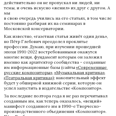
действительно он не пропускал ни людей, ни 
темы, и очень искусно «женил» их друг с другом. А 
мы 

в свою очередь учились на его статьях, в том числе 
постоянно разбирая их на семинарах в 
Московской консерватории.
Как известно, «газетная статья живёт один день», 
но Пётр Глебович преодолел проклятье 
профессии. Думаю, при изучении прошедшей 
эпохи 1991-2022 востребованными окажутся 
многие вещи, фундамент которым он заложил 
именно как архитектор сообщества – созданные 
им информационные базы (сайты 
«Современные 
русские композиторы»
, 
«Музыкальная критика»
, 
«Театральная критика»
); накопительный эффект 
будет у обширной книжной серии, которую он 
успел запустить в издательстве «Композитор».
За последние полтора года я не раз перечитывал 
созданным им, как теперь оказалось, «вещий» 
манифест созданного им в 1990-е Творческо-
производственного объединения «Композитор». 