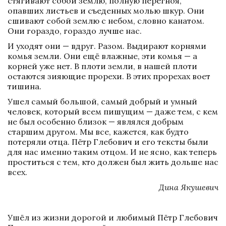
стягивают собой землю, полную перегноя, 
опавших листьев и съеденных молью шкур. Они 
сшивают собой землю с небом, словно канатом. 
Они гораздо, гораздо лучше нас. 
И уходят они — вдруг. Разом. Выдирают корнями 
комья земли. Они ещё влажные, эти комья — а 
корней уже нет. В плоти земли, в нашей плоти 
остаются зияющие прорехи. В этих прорехах воет 
тишина.
Ушел самый большой, самый добрый и умный 
человек, который всем пишущим — даже тем, с кем 
не был особенно близок — являлся добрым 
старшим другом. Мы все, кажется, как будто 
потеряли отца. Пётр Глебович и его тексты были 
для нас именно таким отцом. И не ясно, как теперь 
проститься с тем, кто должен был жить дольше нас 
всех.
Дина Якушевич
Ушёл из жизни дорогой и любимый Пётр Глебович 