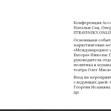
Конференция Ассоц
Натальи Сац, Опе
STRAVINSKY.ONLIN
Основными событи
маркетинговых мет
«Международное с
Europa» Николас П
руководитель отд
политика в музыка
театра Олег Миск
Вход на мероприя
следующих дней: п
Георгия Исаакяна 
др.