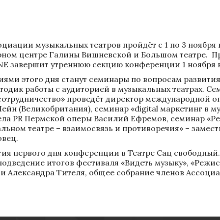
иации музыкальных театров пройдёт с 1 по 3 ноября в
рном центре Галины Вишневской и Большом театре.  Пр
E завершит утреннюю секцию конференции 1 ноября в
ями этого дня станут семинары по вопросам развития 
одик работы с аудиторией в музыкальных театрах. Сем
отрудничество» проведёт директор международной оп
ейн (Великобритания), семинар «digital маркетинг в му
ела PR Пермской оперы Василий Ефремов, семинар «Реп
льном театре – взаимосвязь и противоречия» – замест
овец.
тия первого дня конференции в Театре Сац свободный
одведение итогов фестиваля «Видеть музыку», «Режисс
и Александра Тителя, общее собрание членов Ассоциа