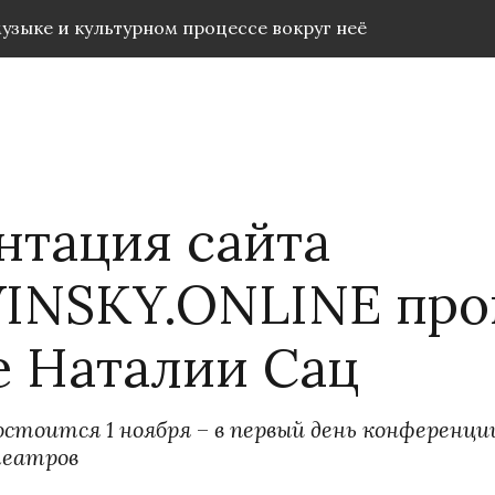
музыке и культурном процессе вокруг неё
нтация сайта
INSKY.ONLINE про
е Наталии Сац
стоится 1 ноября 
– 
в первый день конференци
театров