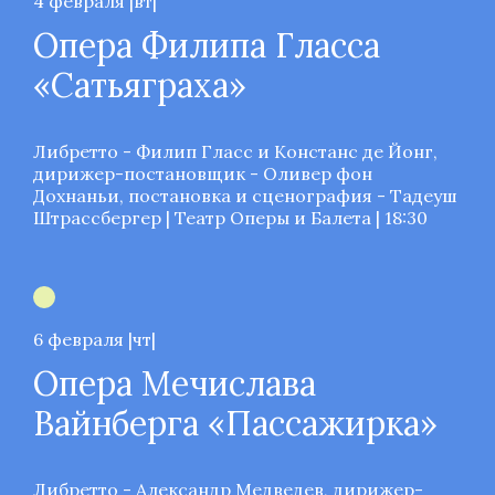
4 февраля |вт|
Опера Филипа Гласса
«Сатьяграха»
Либретто - Филип Гласс и Констанс де Йонг,
дирижер-постановщик - Оливер фон
Дохнаньи, постановка и сценография - Тадеуш
Штрассбергер | Театр Оперы и Балета | 18:30
6 февраля |чт|
Опера Мечислава
Вайнберга «Пассажирка»
Либретто - Александр Медведев, дирижер-