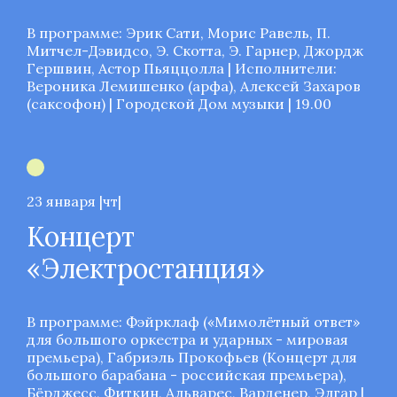
В программе: Эрик Сати, Морис Равель, П.
Митчел-Дэвидсо, Э. Скотта, Э. Гарнер, Джордж
Гершвин, Астор Пьяццолла | Исполнители:
Вероника Лемишенко (арфа), Алексей Захаров
(саксофон) | Городской Дом музыки | 19.00
23 января |чт|
Концерт
«Электростанция»
В программе: Фэйрклаф («Мимолётный ответ»
для большого оркестра и ударных - мировая
премьера), Габриэль Прокофьев (Концерт для
большого барабана - российская премьера),
Бёрджесс, Фиткин, Альварес, Варденер, Элгар |