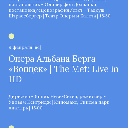
постановщик - Оливер фон Дохнаньи,
постановка/сценография/свет - Тадеуш
Штрассбергер | Театр Оперы и Балета | 18:30
9 февраля |вс|
Опера Альбана Берга
«Воццек» | The Met: Live in
HD
Дирижер - Янник Незе-Сеген, режиссёр -
Уильям Кентридж | Киномакс, Синема парк
Алатырь | 15:00