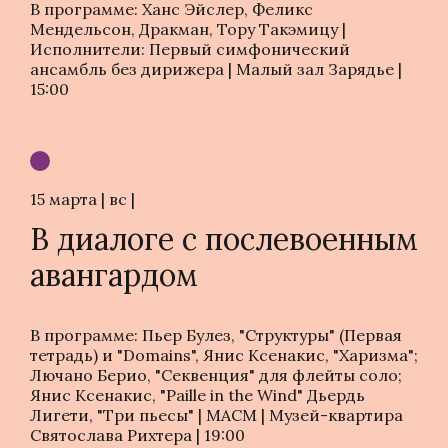
В программе: Ханс Эйслер, Феликс
Мендельсон, Дракман, Тору Такэмицу |
Исполнители: Первый симфонический
ансамбль без дирижера | Малый зал Зарядье |
15:00
15 марта | вс |
В диалоге с послевоенным
авангардом
В программе: Пьер Булез, "Структуры" (Первая
тетрадь) и "Domains", Янис Ксенакис, "Харизма";
Лючано Берио, "Секвенция" для флейты соло;
Янис Ксенакис, "Paille in the Wind" Дьердь
Лигети, "Три пьесы" | МАСМ | Музей-квартира
Святослава Рихтера | 19:00