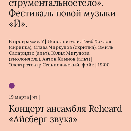
струментальноетело».
Фестиваль новой музыки
«Й».
В программе: ? | Исполнители: Глеб Хохлов
(скрипка), Слава Чиркунов (скрипка), Эмиль
Саларидзе (альт), Юлия Мигунова
(виолончель), Антон Хлынов (альт) |
Электротеатр Станиславский, фойе | 19:00
19 марта | чт |
Концерт ансамбля Reheard
«Айсберг звука»