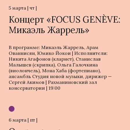
5 марта | чт |
Концерт «FOCUS GENÈVE:
Микаэль Жаррель»
В программе: Микаэль Жаррель, Арам
Ованнисян, Юмико Йокои | Исполнители:
Никита Агафонов (кларнет), Станислав
Малышев (скрипка), Ольга Галочкина
(виолончель), Мона Хаба (фортепиано),
ансамбль Студия новой музыки, дирижер —
Сергей Акимов | Рахманиновский зал
консерватории | 19:00
6 марта | пт |