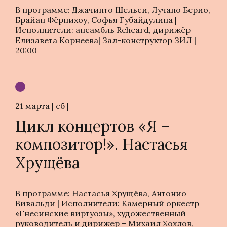
В программе: Джачинто Шельси, Лучано Берио,
Брайан Фёрнихоу, Софья Губайдулина |
Исполнители: ансамбль Reheard, дирижёр
Елизавета Корнеева| Зал-конструктор ЗИЛ |
20:00
21 марта | сб |
Цикл концертов «Я –
композитор!». Настасья
Хрущёва
В программе: Настасья Хрущёва, Антонио
Вивальди | Исполнители: Камерный оркестр
«Гнесинские виртуозы», художественный
руководитель и дирижер – Михаил Хохлов,