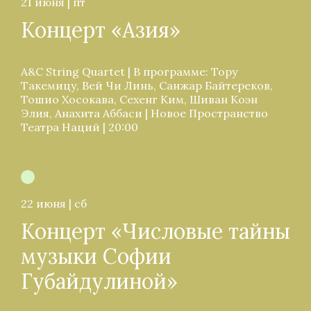
21 июня | пт
Концерт «Азия»
A&C String Quartet | В программе: Тору
Такемицу, Вей Чи Линь, Санжар Байтереков,
Тошио Хосокава, Сехенг Ким, Шиван Коэн
Элия, Анахита Аббаси | Новое Пространство
Театра Наций | 20:00
22 июня | сб
Концерт «Числовые тайны
музыки Софии
Губайдулиной»