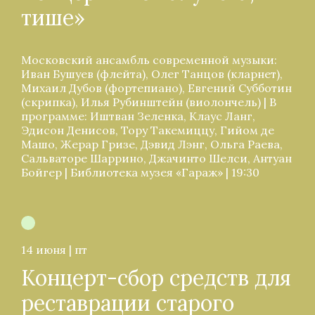
тише»
Московский ансамбль современной музыки:
Иван Бушуев (флейта), Олег Танцов (кларнет),
Михаил Дубов (фортепиано), Евгений Субботин
(скрипка), Илья Рубинштейн (виолончель) | В
программе: Иштван Зеленка, Клаус Ланг,
Эдисон Денисов, Тору Такемиццу, Гийом де
Машо, Жерар Гризе, Дэвид Лэнг, Ольга Раева,
Сальваторе Шаррино, Джачинто Шелси, Антуан
Бойгер | Библиотека музея «Гараж» | 19:30
14 июня | пт
Концерт-сбор средств для
реставрации старого