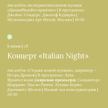
Ансамбль экспериментальной музыки
«ДианаPlaysВосприятие» | В программе:
Джеймс Сондерс, Джозеф Кудирка |
Мультимедиа Арт Музей, Москва | 19:30
8 июня | сб
Концерт «Italian Night»
Ансамбль «Студия новой музыки», дирижер —
Игорь Дронов | В программе: Лука
Франческони
 (мировая премьера)
, Сальваторе
Шаррино, Паоло Риччи, Лучано Берио,
Джачинто Шелси | Малый зал консерватории |
20:30