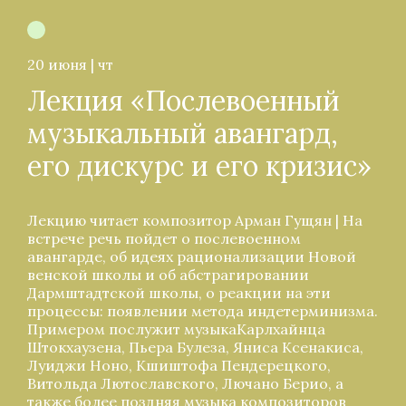
20 июня | чт
Лекция «Послевоенный
музыкальный авангард,
его дискурс и его кризис»
Лекцию читает композитор Арман Гущян | На
встрече речь пойдет о послевоенном
авангарде, об идеях рационализации Новой
венской школы и об абстрагировании
Дармштадтской школы, о реакции на эти
процессы: появлении метода индетерминизма.
Примером послужит музыкаКарлхайнца
Штокхаузена, Пьера Булеза, Яниса Ксенакиса,
Луиджи Ноно, Кшиштофа Пендерецкого,
Витольда Лютославского, Лючано Берио, а
также более поздняя музыка композиторов